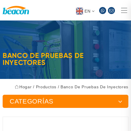
EN
BANCO DE PRUEBAS DE
INYECTORES
Hogar
/
Productos
/
Banco De Pruebas De Inyectores
CATEGORÍAS
Banco de pruebas de bomba de inyección
Herramientas de mantenimiento