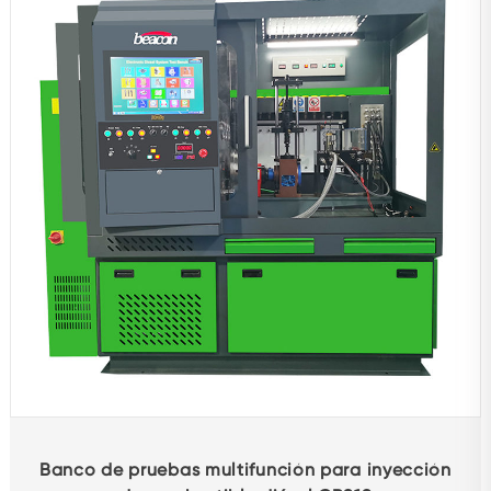
Accesorios de reparación
Adjunto
Ensayador
Otros bancos de pruebas
Máquina equilibradora
Productos de protección para automóviles
Equipo de diagnóstico
Rectificadora mandrinadora
Otros productos
Banco de pruebas multifunción para inyección