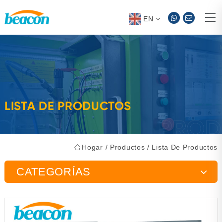
EN
LISTA DE PRODUCTOS
Hogar
/
Productos
/
Lista De Productos
CATEGORÍAS
Banco de pruebas de bomba de inyección
Herramientas de mantenimiento