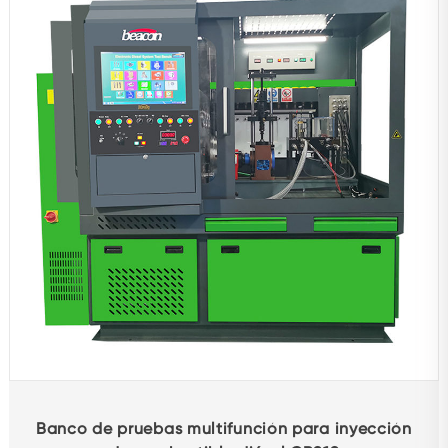
Accesorios de reparación
Adjunto
Ensayador
Otros bancos de pruebas
Máquina equilibradora
Productos de protección para automóviles
Equipo de diagnóstico
Rectificadora mandrinadora
Otros productos
Banco de pruebas multifunción para inyección