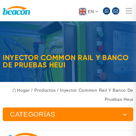
EN
INYECTOR COMMON RAIL Y BANCO
DE PRUEBAS HEUI
Hogar
/
Productos
/
Inyector Common Rail Y Banco De
Pruebas Heui
CATEGORÍAS
Banco de pruebas de bomba de inyección