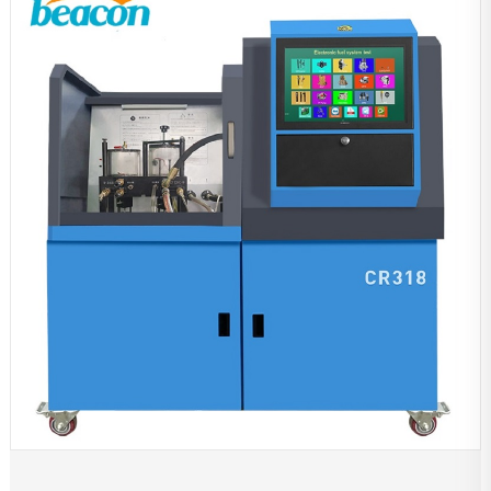
Herramientas de mantenimiento
Accesorios de reparación
Adjunto
Ensayador
Otros bancos de pruebas
Máquina equilibradora
Productos de protección para automóviles
Equipo de diagnóstico
Rectificadora mandrinadora
Otros productos