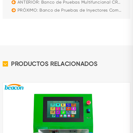
ANTERIOR: Banco de Pruebas Multifuncional CR IP800 para Inyectores y Bombas Common Rail
PRÓXIMO: Banco de Pruebas de Inyectores Common Rail CR304(s) de 4 Estaciones con Codificación
PRODUCTOS RELACIONADOS