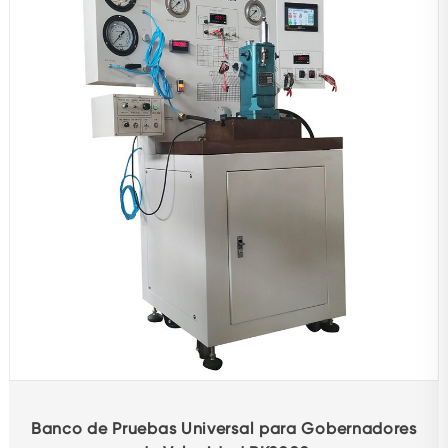
Accesorios de reparación
Adjunto
Ensayador
Otros bancos de pruebas
Máquina equilibradora
Productos de protección para automóviles
Equipo de diagnóstico
Rectificadora mandrinadora
Otros productos
Banco de Pruebas Universal para Gobernadores