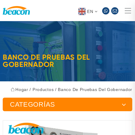
EN
BANCO DE PRUEBAS DEL
GOBERNADOR
Hogar
/
Productos
/
Banco De Pruebas Del Gobernador
CATEGORÍAS
Banco de pruebas de bomba de inyección
Herramientas de mantenimiento