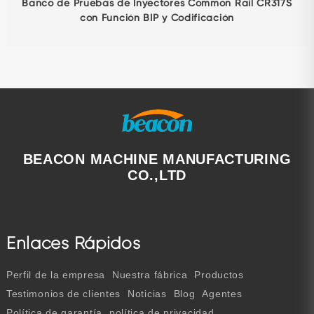
Banco de Pruebas de Inyectores Common Rail CR317S
con Función BIP y Codificación
BEACON MACHINE MANUFACTURING
CO.,LTD
Enlaces Rápidos
Perfil de la empresa
Nuestra fábrica
Productos
Testimonios de clientes
Noticias
Blog
Agentes
Política de garantía
política de privacidad