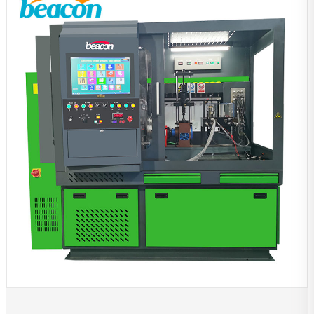
Herramientas de mantenimiento
Accesorios de reparación
Adjunto
Ensayador
Otros bancos de pruebas
Máquina equilibradora
Productos de protección para automóviles
Equipo de diagnóstico
Rectificadora mandrinadora
Otros productos