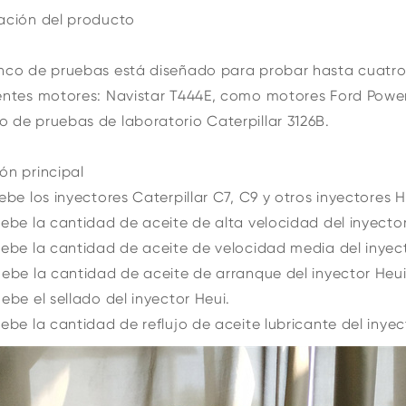
ación del producto
nco de pruebas está diseñado para probar hasta cuatro
entes motores: Navistar T444E, como motores Ford Power 
 de pruebas de laboratorio Caterpillar 3126B.
ón principal
uebe los inyectores Caterpillar C7, C9 y otros inyectores H
uebe la cantidad de aceite de alta velocidad del inyector
uebe la cantidad de aceite de velocidad media del inyect
uebe la cantidad de aceite de arranque del inyector Heui
uebe el sellado del inyector Heui.
uebe la cantidad de reflujo de aceite lubricante del inye