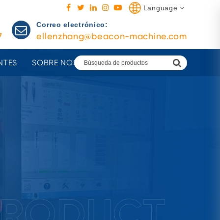
Language
Correo electrónico:
7
ellenzhang@beacon-machine.com
NTES
SOBRE NOSOTROS
AGENTES