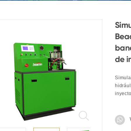
Simu
Beac
banc
de i
Simula
hidráu
inyect