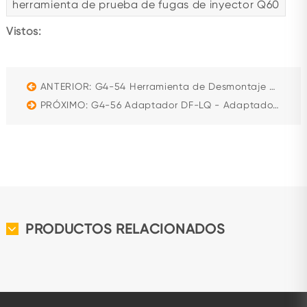
herramienta de prueba de fugas de inyector Q60
Vistos:
ANTERIOR: G4-54 Herramienta de Desmontaje y Montaje de Bomba Simple Longqing - Herramienta de Servicio EUP Longqing
PRÓXIMO: G4-56 Adaptador DF-LQ - Adaptador de Inyección de Combustible Diésel para Series DF y LQ
PRODUCTOS RELACIONADOS