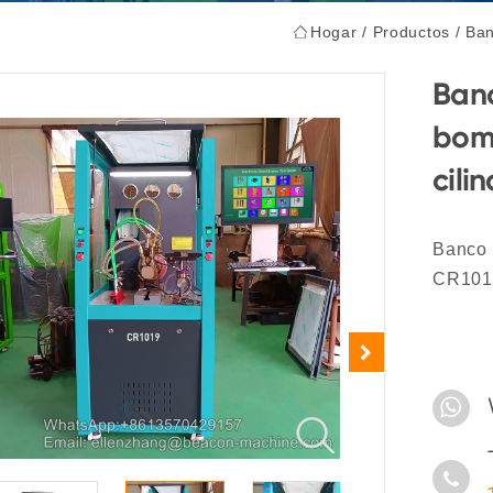
Hogar
/
Productos
/
Ban
Banc
bom
cili
Banco 
CR1019