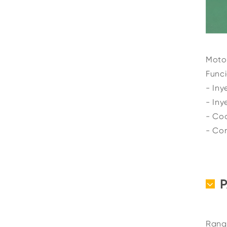
Motor
Funci
- Iny
- Iny
- Cod
- Con
Rango