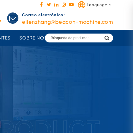
Language
Correo electrónico:
7
ellenzhang@beacon-machine.com
NTES
SOBRE NOSOTROS
AGENTES