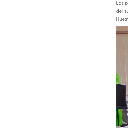
Las p
del s
Nuest