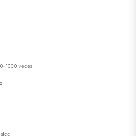
: 0-1000 veces
ez
ásica