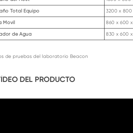
ño Total Equipo
3200 x 800
 Móvil
860 x 600 
iador de Agua
830 x 600 
os de pruebas del laboratorio Beacon
VÍDEO DEL PRODUCTO