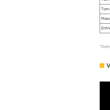
Tama
Mesa
Enfr
*Dat