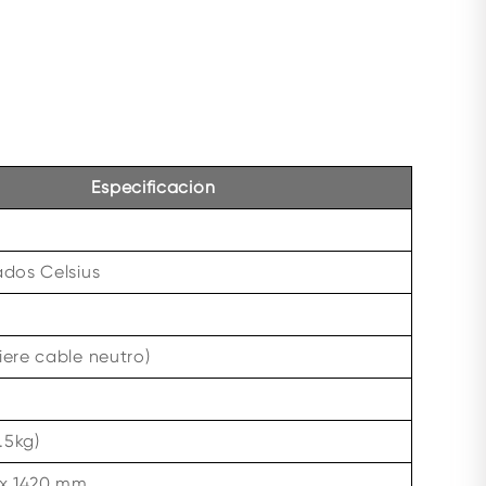
Especificación
ados Celsius
ere cable neutro)
.5kg)
 x 1420 mm