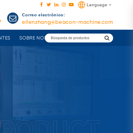
Language
Correo electrónico:
7
ellenzhang@beacon-machine.com
NTES
SOBRE NOSOTROS
AGENTES