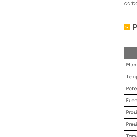
carb
Mod
Tem
Pote
Fuen
Pres
Pres
Tam