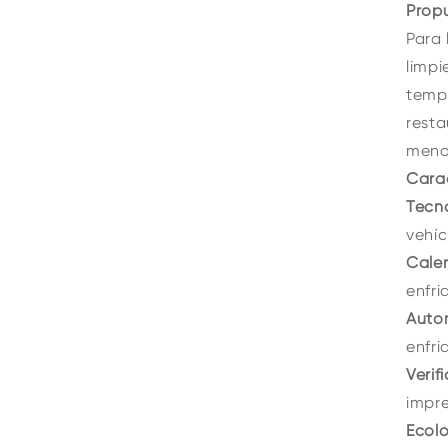
Propu
Para 
limpi
tempe
resta
meno
Carac
Tecno
vehíc
Cale
enfri
Autom
enfri
Verif
impr
Ecoló