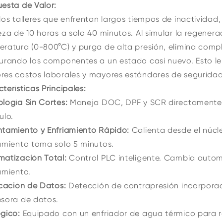
esta de Valor:
los talleres que enfrentan largos tiempos de inactividad
eza de 10 horas a solo 40 minutos. Al simular la regenera
ratura (0-800°C) y purga de alta presión, elimina comp
urando los componentes a un estado casi nuevo. Esto le
res costos laborales y mayores estándares de seguridad
terísticas Principales:
logía Sin Cortes:
Maneja DOC, DPF y SCR directamente;
ulo.
ntamiento y Enfriamiento Rápido:
Calienta desde el núcl
amiento toma solo 5 minutos.
atización Total:
Control PLC inteligente. Cambia autom
amiento.
icación de Datos:
Detección de contrapresión incorporad
esora de datos.
gico:
Equipado con un enfriador de agua térmico para re