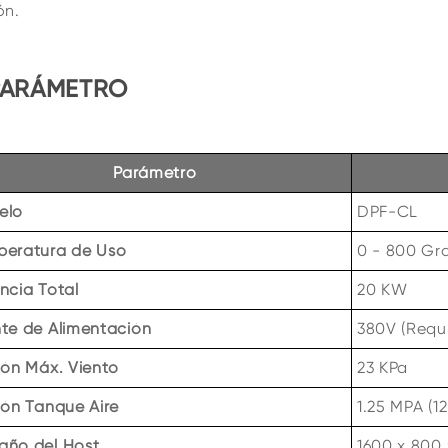
ón.
PARÁMETRO
Parámetro
elo
DPF-CL
peratura de Uso
0 - 800 Gr
ncia Total
20 KW
te de Alimentación
380V (Requi
ión Máx. Viento
23 KPa
ión Tanque Aire
1.25 MPA (12
año del Host
1600 x 800