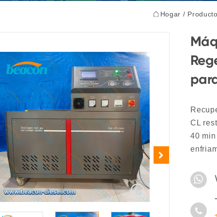
Hogar
/
Product
Máqu
Reg
par
Recupe
CL res
40 min
enfria