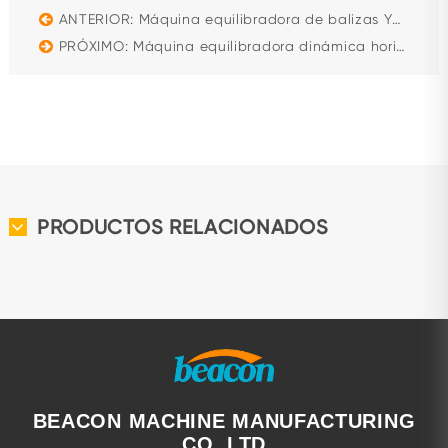
ANTERIOR: Máquina equilibradora de balizas YYQ-10A Equilibradora de eje de cojinete blando de armadura de turbo de alta velocidad a gas
PRÓXIMO: Máquina equilibradora dinámica horizontal con soporte rígido serie YYQ YYQ-500S
PRODUCTOS RELACIONADOS
BEACON MACHINE MANUFACTURING
CO.,LTD