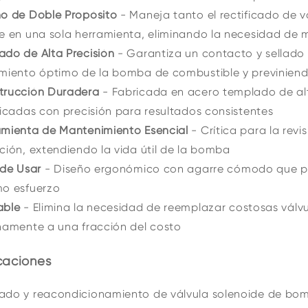
ño de Doble Propósito
- Maneja tanto el rectificado de v
e en una sola herramienta, eliminando la necesidad de 
do de Alta Precisión
- Garantiza un contacto y sellado 
imiento óptimo de la bomba de combustible y previnien
trucción Duradera
- Fabricada en acero templado de alt
ficadas con precisión para resultados consistentes
amienta de Mantenimiento Esencial
- Crítica para la rev
ción, extendiendo la vida útil de la bomba
 de Usar
- Diseño ergonómico con agarre cómodo que pe
mo esfuerzo
able
- Elimina la necesidad de reemplazar costosas vál
namente a una fracción del costo
caciones
ado y reacondicionamiento de válvula solenoide de bo