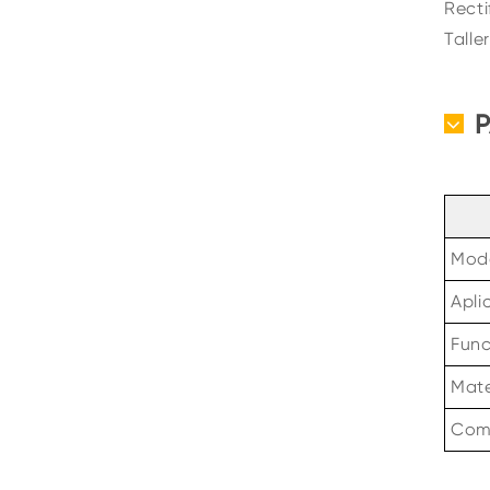
Recti
Talle
Mod
Apli
Func
Mate
Comp