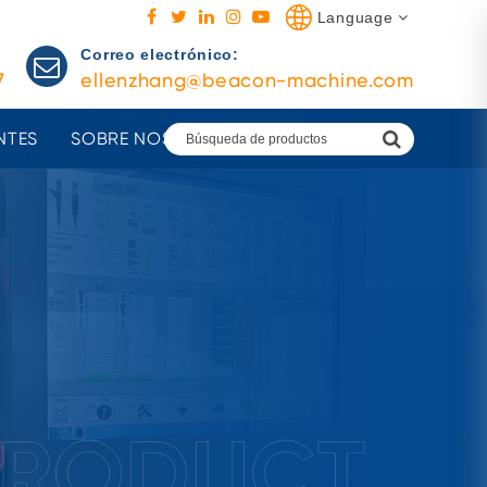
Language
Correo electrónico:
7
ellenzhang@beacon-machine.com
NTES
SOBRE NOSOTROS
AGENTES