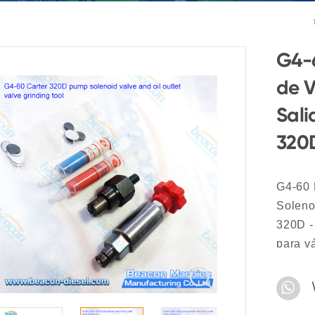
G4-6
de V
Sali
320
G4-60 
Soleno
320D -
para v