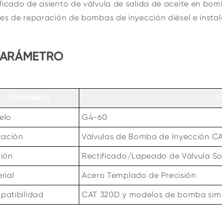
ficado de asiento de válvula de salida de aceite en b
res de reparación de bombas de inyección diésel e ins
PARÁMETRO
Parámetro
E
elo
G4-60
cación
Válvulas de Bomba de Inyección C
ión
Rectificado/Lapeado de Válvula So
rial
Acero Templado de Precisión
atibilidad
CAT 320D y modelos de bomba simi