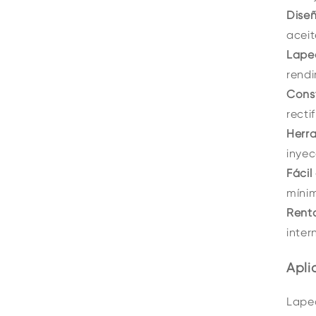
Dise
aceit
Lapea
rend
Cons
recti
Herr
inyec
Fácil
míni
Rent
inter
Apli
Lape