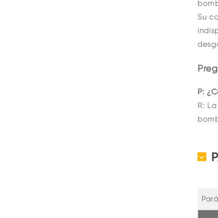
bomba
Su co
indis
desga
Preg
P: ¿
R: L
bomba
Par