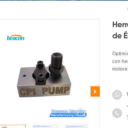
Herr
de 
Optimi
con he
motores