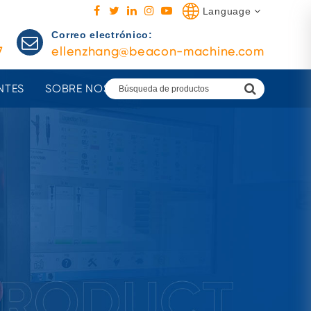
Language
Correo electrónico:
7
ellenzhang@beacon-machine.com
NTES
SOBRE NOSOTROS
AGENTES