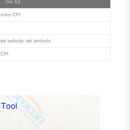
G4-52
Bomba CP1
del sellado del émbolo
 CP1