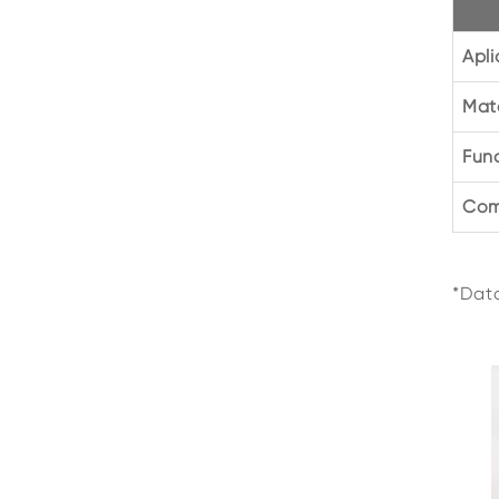
Apl
Mate
Fun
Com
*Dat