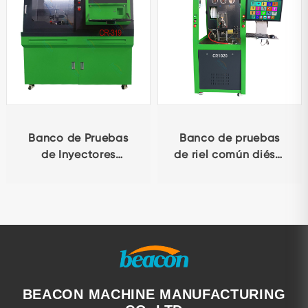
Banco de Pruebas
Banco de pruebas
de Inyectores
de riel común diésel
Common Rail CR319
BEACON Laboratorio
con Función de
de inyectores
Codificación y BIP
automotrices
CR1020 Banco de
calibración diésel
HEUI para
verificación de
inyectores HEUI
BEACON MACHINE MANUFACTURING